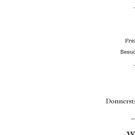
Fre
Besuc
Donnersta
_