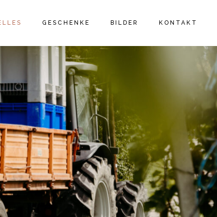
ELLES
GESCHENKE
BILDER
KONTAKT
R ON TOUR
URLAUBSGUTSCHEIN
KELLER
EITRÄGE
WERTGUTSCHEIN
WEINGARTEN
LMEDIA
WEINPATENSCHAFT
WEINGUT UND
GÄSTEZIMMER
R
FERIENHAUS