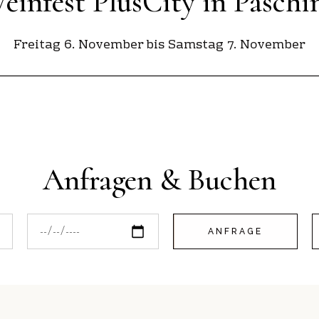
einfest PlusCity in Paschi
Freitag 6. November bis Samstag 7. November
________________________________________________________
Anfragen & Buchen
ANFRAGE