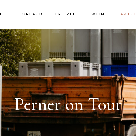
ILIE
URLAUB
FREIZEIT
WEINE
AKTU
ERE FAMILIE
DIE VIER GÄSTEZIMMER
MASSAGE VIDA LOCKER
WEINSHOP
PERNE
ILIÄR VERWURZELT
DAS FERIENHAUS
OLDTIMERVERMIETUNG
WEINLINIEN
BLOGB
 WEINGUT
BUCHUNGSBESTIMMUNGEN
AUSFLUGSZIELE / TAXI
AUSZEICHNUNGEN
SOCIA
E-BIKE VERLEIH
VERTRIEBSPARTNE
RADWEGE
WANDERKARTE
VERANSTALTUNGEN
Perner on Tour
BADESPASS