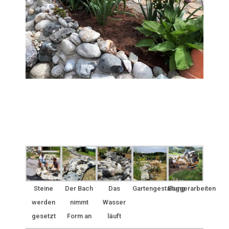
Steine
Der Bach
Das
Gartengestaltung
Baggerarbeiten
werden
nimmt
Wasser
gesetzt
Form an
läuft