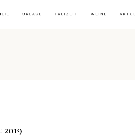
ILIE
URLAUB
FREIZEIT
WEINE
AKTU
ERE FAMILIE
DIE VIER GÄSTEZIMMER
MASSAGE VIDA LOCKER
WEINSHOP
PERNE
ILIÄR VERWURZELT
DAS FERIENHAUS
OLDTIMERVERMIETUNG
WEINLINIEN
BLOGB
 WEINGUT
BUCHUNGSBESTIMMUNGEN
AUSFLUGSZIELE / TAXI
AUSZEICHNUNGEN
SOCIA
E-BIKE VERLEIH
VERTRIEBSPARTNE
RADWEGE
WANDERKARTE
VERANSTALTUNGEN
BADESPASS
t 2019