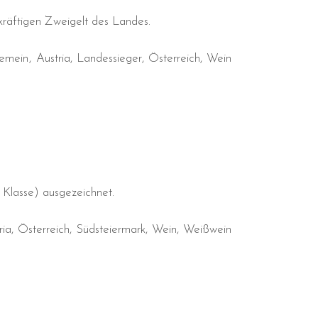
kräftigen Zweigelt des Landes.
gemein
Austria
Landessieger
Österreich
Wein
Klasse) ausgezeichnet.
ria
Österreich
Südsteiermark
Wein
Weißwein